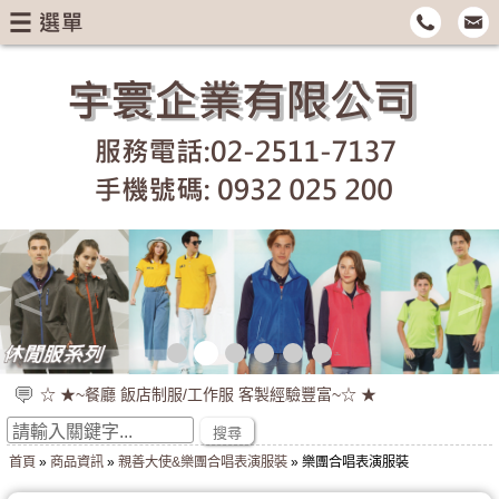
<
>
☆ ★~餐廳 飯店制服/工作服 客製經驗豐富~☆ ★
☆ ★~來圖來樣可討論 專人協助尺寸與款式~☆ ★
搜尋
☆ ★~企業制服 辦公室制服專業訂製 台灣製作 ~☆ ★
首頁
»
商品資訊
»
親善大使&樂團合唱表演服裝
» 樂團合唱表演服裝