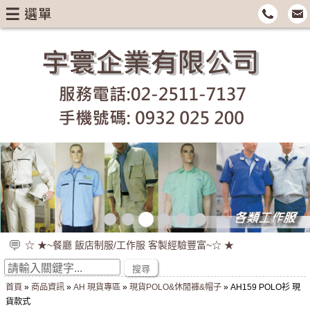
<
>
☆ ★~來圖來樣可討論 專人協助尺寸與款式~☆ ★
☆ ★~企業制服 辦公室制服專業訂製 台灣製作 ~☆ ★
搜尋
☆ ★~餐廳 飯店制服/工作服 客製經驗豐富~☆ ★
首頁
»
商品資訊
»
AH 現貨專區
»
現貨POLO&休閒褲&帽子
» AH159 POLO衫 現
貨款式