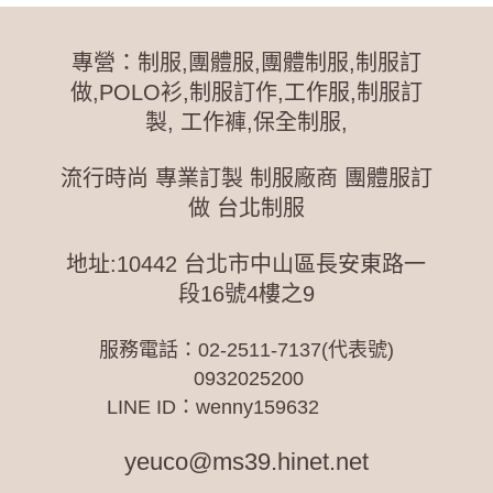
專營：制服,團體服,團體制服,制服訂
做,POLO衫,制服訂作,工作服,制服訂
製, 工作褲,保全制服,
流行時尚 專業訂製 制服廠商 團體服訂
做 台北制服
地址:10442 台北市中山區長安東路一
段16號4樓之9
服務電話：
02-2511-7137(代表號)
0932025200
LINE ID：wenny159632
yeuco@ms39.hinet.net