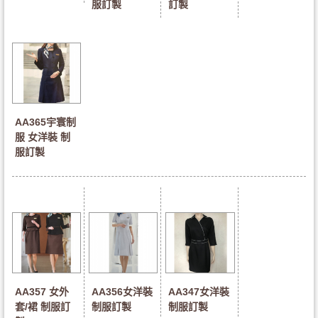
服訂製
訂製
AA365宇寰制
服 女洋裝 制
服訂製
AA357 女外
AA356女洋裝
AA347女洋裝
套/裙 制服訂
制服訂製
制服訂製