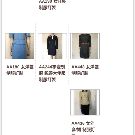
AA199 女洋裝
制服訂製
AA180 女洋裝
AA244宇寰制
AA448 女洋裝
制服訂製
服 親善大使服
制服訂製
制服訂製
AA436 女外
套/裙 制服訂