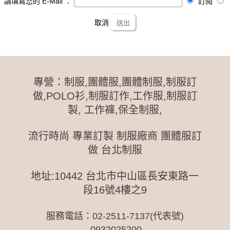
請填寫您的 E-Mail ：
訂閱
取消
送出
專營：制服,團體服,團體制服,制服訂
做,POLO衫,制服訂作,工作服,制服訂
製, 工作褲,保全制服,
流行時尚 專業訂製 制服廠商 團體服訂
做 台北制服
地址:10442 台北市中山區長安東路一
段16號4樓之9
服務電話：
02-2511-7137(代表號)
0932025200